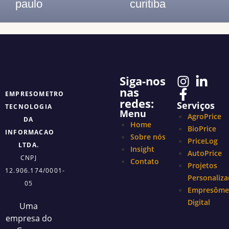
paulo
curitiba
Telefone: (11) 3913-8655
Telefone: (41) 2117- 7300
Siga-nos
nas
EMPRESOMETRO
redes:
Serviços
TECNOLOGIA
Menu
AgroPrice
DA
Home
BioPrice
INFORMACAO
Sobre nós
PriceLog
LTDA.
Insight
AutoPrice
CNPJ
Contato
Projetos
12.906.174/0001-
Personaliz
05
Empresôme
Digital
Uma
empresa do