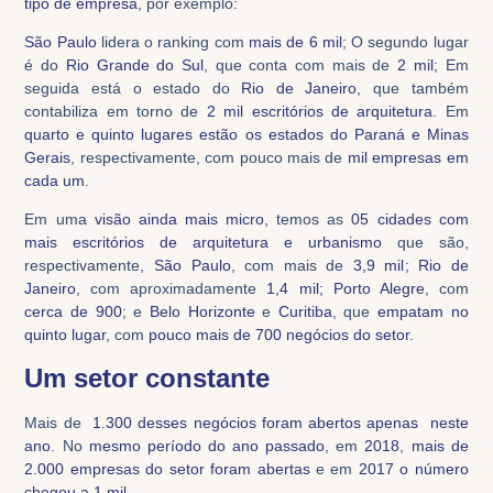
tipo de empresa
, por exemplo:
São Paulo
lidera o ranking com
mais de 6 mil
; O segundo lugar
é do
Rio Grande do Sul
, que conta com mais de
2 mil
; Em
seguida está o estado do
Rio de Janeiro
, que também
contabiliza em torno de
2 mil escritórios de arquitetura
. Em
quarto e quinto lugares estão os estados do Paraná e Minas
Gerais
, respectivamente, com pouco mais de
mil empresas em
cada um
.
Em uma
visão ainda mais micro
, temos as
05 cidades com
mais escritórios de arquitetura e urbanismo
que são,
respectivamente,
São Paulo
, com mais de
3,9 mil
;
Rio de
Janeiro
,
com aproximadamente
1,4 mil
;
Porto Alegre
,
com
cerca de 900
; e
Belo Horizonte
e
Curitiba
, que
empatam no
quinto lugar
, com
pouco mais de 700 negócios do setor
.
Um setor constante
Mais de
1.300 desses negócios foram abertos apenas neste
ano
. No
mesmo período do ano passado
, em
2018
,
mais de
2.000 empresas do setor foram abertas
e em
2017 o número
chegou a 1 mil
.