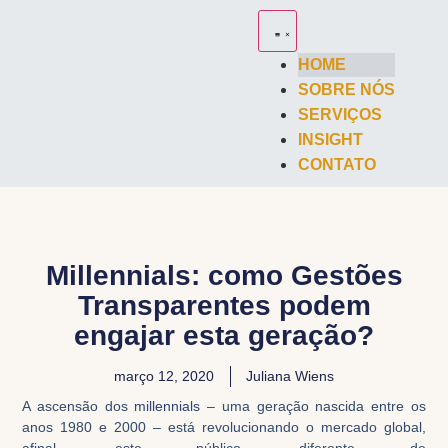
HOME
SOBRE NÓS
SERVIÇOS
INSIGHT
CONTATO
Millennials: como Gestões
Transparentes podem
engajar esta geração?
março 12, 2020
Juliana Wiens
A ascensão dos
mil
l
ennials
– uma geração nascida entre os
anos 1980 e 2000 –
está
revolucion
ando
o mercado global,
afinal, este público, diferente de