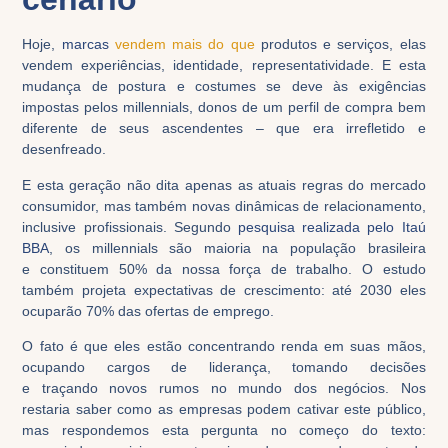
Hoje,
marcas
vende
m
mais do
que
produtos e serviços,
elas
vendem
experiências,
identidade, representatividade.
E esta
mudança de postura e costum
es
se deve às exigências
impostas pelos millennials, donos de um perfil
de compra
bem
di
fere
nte
d
e
seus
ascend
entes
–
que era irrefletido e
desenfreado.
E
esta
geração
não dita apenas
as
atuais
regras
do mercado
consumidor
, mas também novas dinâmicas de relacionamento,
inclusive profissiona
is
. Segundo
pesquisa realizada pelo Itaú
BBA
, os millennials são maioria
n
a população brasileira
e
constituem
50% da nossa força de trabalho. O estudo
também projeta expectativas de crescimento: até 2030 eles
ocuparão 70% das ofertas de emprego.
O fato é
que
eles estão
concentrando renda em suas mãos,
ocupando cargos de liderança, tomando decisões
e
traçando
novos rumos
n
o mundo dos negócios
.
Nos
resta
ria
saber como
as empresas podem
cativar este público
,
mas
respondemos esta pergunta no começo do texto: