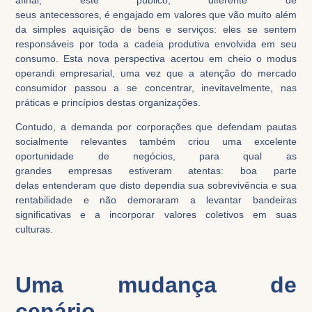
seus
antecessores
,
é
engajado
em
valores que vão muito além
d
a
simples aquisição de bens e serviços: eles se sentem
responsáveis por toda a cadeia produtiva envolvida em seu
consumo. Esta
nova perspectiva
acertou em cheio
o
modus
operandi
empresarial
,
uma vez que a
atenção
do mercado
consumidor
pass
ou
a se concentrar,
inevitavelmente,
nas
práticas e princípios destas organizações.
Contudo,
a
demanda
por
corporações que defendam
pautas
socialmente relevantes também criou uma excelente
oportunidade de negócios
,
para qual as
grandes
empresas
estiveram atentas: boa parte
de
las
entenderam que disto dependia sua sobrevivência e
sua
rentabilidade e
não demoraram a
levantar bandeiras
significativas e a incorporar valores coletivos
em
suas
culturas.
Uma mudança de
cenário