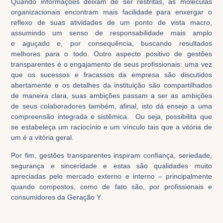
Quando informações deixam de ser restritas,
as
m
oléculas
organizacionais
encontra
m
mais facilidade para enxergar o
reflexo de suas atividades de um ponto de vista macro,
assumindo um senso de responsabilidade mais
amplo
e
aguçado e, por consequência, buscando resultados
melhores
para o todo
.
Outro aspecto positivo de gestões
transparentes é o engajamento de seus profissionais
:
uma vez
que os sucessos e fracassos da empresa são discutidos
abertamente e os detalhes da instituição são compartilhados
de maneira clara, suas ambições passam a ser as ambições
de seus colaboradores também, afinal,
isto dá ensejo a uma
compreensão
integrada e sistêmica. Ou seja,
possibilita que
se estabeleça um raciocínio e um vínculo tais que
a vitória de
um é a vitória geral.
Por fim, gestões transparentes
inspira
m
confiança
, seriedade
,
segurança
e sinceridade
e
estas são qualidades
muito
apreciad
a
s
pelo mercado externo
e
interno – principalmente
quando composto
s
, como
de fato
são,
por profissionais e
consumidores da
G
eração
Y
.