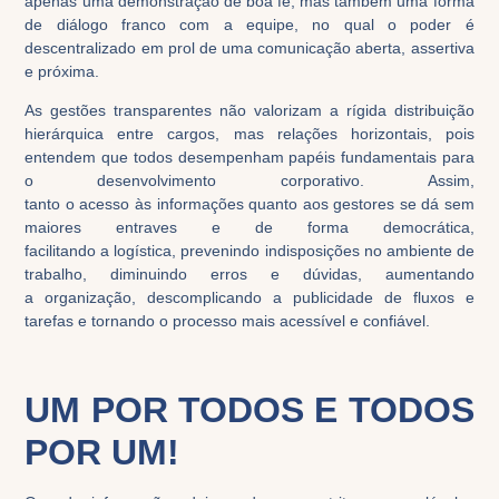
apenas uma demonstração de boa fé, mas também
uma forma
de
diálogo
franc
o
com
a equipe
,
no qual
o poder é
descentralizado em prol de uma comunicação aberta, assertiva
e próxima.
As g
estões
transparentes não valorizam a rígida distribuição
hierárquica entre cargos, mas relações horizontais, pois
entendem que todos desempenham pap
é
is fundamentais para
o desenvolvimento corporativo.
Assim,
tanto
o
acesso
às
informações
quanto
aos
gestores se dá sem
maiores entraves e de forma democrática,
facilitando
a
logística
, prevenindo indisposições
no
ambiente de
trabalho
, diminuindo erros e dúvidas,
aumentando
a
organiza
ção
,
descomplicando
a publicidade de
fluxos e
tarefas e tornando o processo mais
acessíve
l
e confiáve
l
.
UM POR TODOS E TODOS
POR UM!