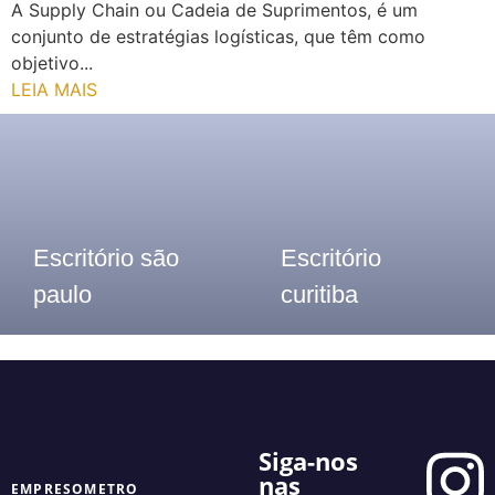
A Supply Chain ou Cadeia de Suprimentos, é um
conjunto de estratégias logísticas, que têm como
objetivo...
LEIA MAIS
Escritório são
Escritório
paulo
curitiba
Telefone: (11) 3913-8655
Telefone: (41) 2117- 7300
Siga-nos
nas
EMPRESOMETRO