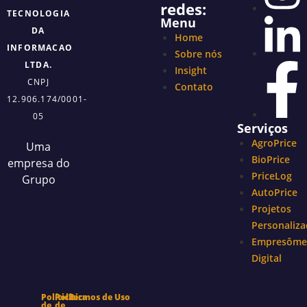
redes:
TECNOLOGIA
Menu
DA
Home
INFORMACAO
Sobre nós
LTDA.
Insight
CNPJ
Contato
12.906.174/0001-
05
Serviços
AgroPrice
Uma
BioPrice
empresa do
PriceLog
Grupo
AutoPrice
Projetos
Personaliz
Empresôme
Digital
Política
Política
Termos de Uso
de
de