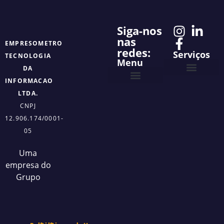
Siga-nos
nas
EMPRESOMETRO
redes:
Serviços
TECNOLOGIA
Menu
DA
INFORMACAO
Projetos Personalizado
Empresômetro Digital
LTDA.
CNPJ
12.906.174/0001-
05
Uma
empresa do
Grupo