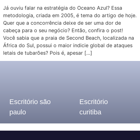
Já ouviu falar na estratégia do Oceano Azul? Essa
metodologia, criada em 2005, é tema do artigo de hoje.
Quer que a concorrência deixe de ser uma dor de
cabeça para o seu negócio? Então, confira o post!
Você sabia que a praia de Second Beach, localizada na
África do Sul, possui o maior indicie global de ataques
letais de tubarões? Pois é, apesar […]
Escritório são
Escritório
paulo
curitiba
Telefone: (11) 3913-8655
Telefone: (41) 2117- 7300