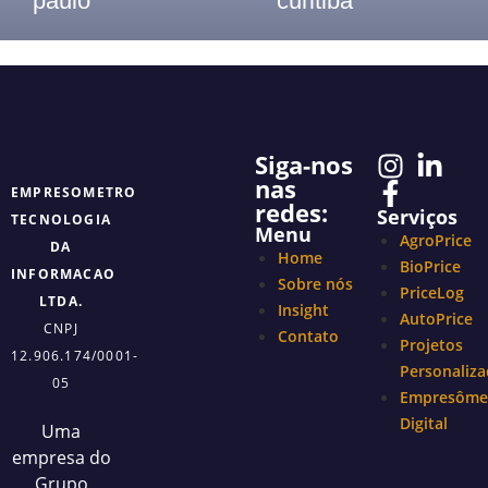
paulo
curitiba
Telefone: (11) 3913-8655
Telefone: (41) 2117- 7300
Siga-nos
nas
EMPRESOMETRO
redes:
Serviços
TECNOLOGIA
Menu
AgroPrice
DA
Home
BioPrice
INFORMACAO
Sobre nós
PriceLog
LTDA.
Insight
AutoPrice
CNPJ
Contato
Projetos
12.906.174/0001-
Personaliz
05
Empresôme
Digital
Uma
empresa do
Grupo