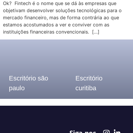
Ok? Fintech é o nome que se dá às empresas que
objetivam desenvolver soluções tecnológicas para o
mercado financeiro, mas de forma contrária ao que
estamos acostumados a ver e conviver com as
instituições financeiras convencionais. […]
Escritório são
Escritório
paulo
curitiba
Telefone: (11) 3913-8655
Telefone: (41) 2117- 7300
Siga-nos