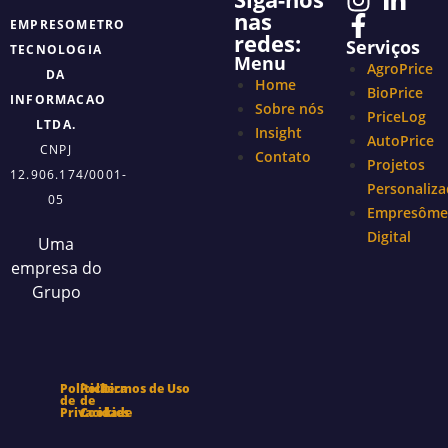
nas
EMPRESOMETRO
redes:
Serviços
TECNOLOGIA
Menu
AgroPrice
DA
Home
BioPrice
INFORMACAO
Sobre nós
PriceLog
LTDA.
Insight
AutoPrice
CNPJ
Contato
Projetos
12.906.174/0001-
Personaliz
05
Empresôme
Digital
Uma
empresa do
Grupo
Política
Política
Termos de Uso
de
de
Privacidade
Cookies