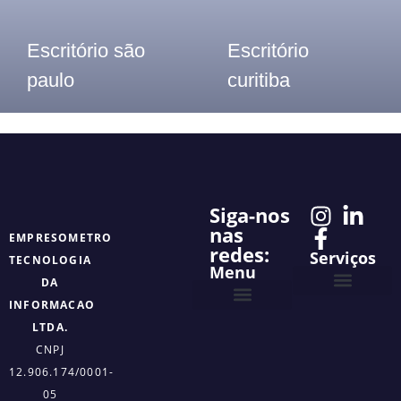
Escritório são
Escritório
paulo
curitiba
Telefone: (11) 3913-8655
Telefone: (41) 2117- 7300
Siga-nos
nas
EMPRESOMETRO
redes:
Serviços
TECNOLOGIA
Menu
DA
INFORMACAO
Projetos Personalizado
Empresômetro Digital
LTDA.
CNPJ
12.906.174/0001-
05