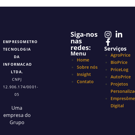
Siga-nos
nas
EMPRESOMETRO
redes:
Serviços
TECNOLOGIA
Menu
AgroPrice
DA
Home
BioPrice
INFORMACAO
Sobre nós
PriceLog
LTDA.
Insight
AutoPrice
CNPJ
Contato
Projetos
12.906.174/0001-
Personaliz
05
Empresôme
Digital
Uma
empresa do
Grupo