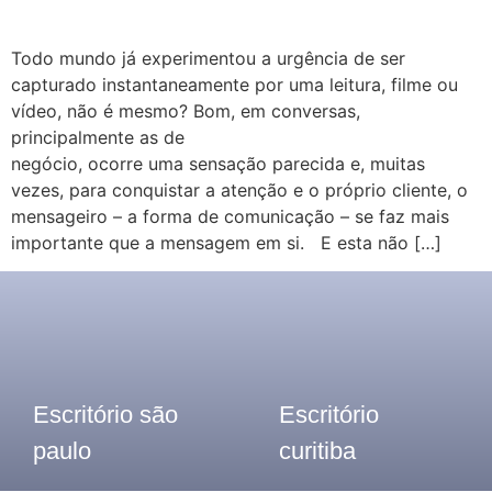
Todo mundo já experimentou a urgência de ser
capturado instantaneamente por uma leitura, filme ou
vídeo, não é mesmo? Bom, em conversas,
principalmente as de
negócio, ocorre uma sensação parecida e, muitas
vezes, para conquistar a atenção e o próprio cliente, o
mensageiro – a forma de comunicação – se faz mais
importante que a mensagem em si. E esta não […]
Escritório são
Escritório
paulo
curitiba
Telefone: (11) 3913-8655
Telefone: (41) 2117- 7300