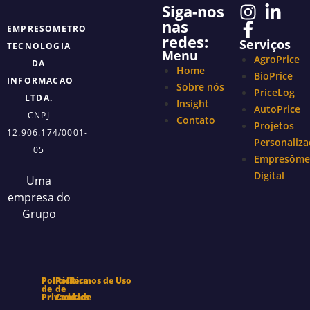
Siga-nos
nas
EMPRESOMETRO
redes:
Serviços
TECNOLOGIA
Menu
AgroPrice
DA
Home
BioPrice
INFORMACAO
Sobre nós
PriceLog
LTDA.
Insight
AutoPrice
CNPJ
Contato
Projetos
12.906.174/0001-
Personaliz
05
Empresôme
Digital
Uma
empresa do
Grupo
Política
Política
Termos de Uso
de
de
Privacidade
Cookies