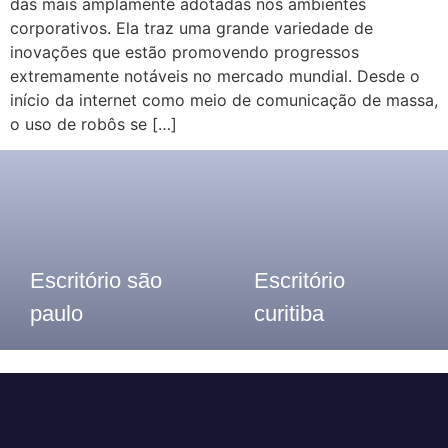
das mais amplamente adotadas nos ambientes
corporativos. Ela traz uma grande variedade de
inovações que estão promovendo progressos
extremamente notáveis no mercado mundial. Desde o
início da internet como meio de comunicação de massa,
o uso de robôs se […]
Escritório são
Escritório
paulo
curitiba
Telefone: (11) 3913-8655
Telefone: (41) 2117- 7300