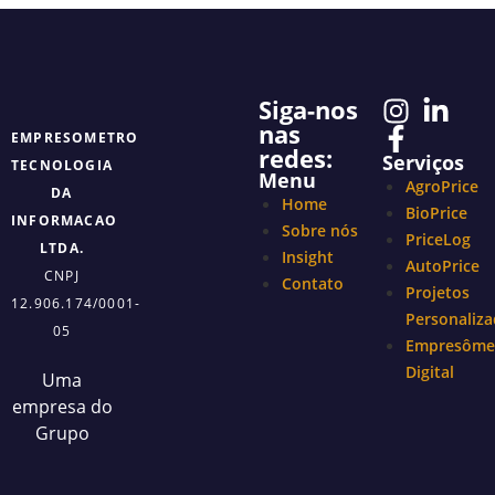
Siga-nos
nas
EMPRESOMETRO
redes:
Serviços
TECNOLOGIA
Menu
AgroPrice
DA
Home
BioPrice
INFORMACAO
Sobre nós
PriceLog
LTDA.
Insight
AutoPrice
CNPJ
Contato
Projetos
12.906.174/0001-
Personaliz
05
Empresôme
Digital
Uma
empresa do
Grupo