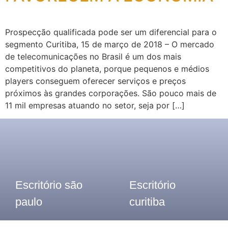
Prospecção qualificada pode ser um diferencial para o
segmento Curitiba, 15 de março de 2018 – O mercado
de telecomunicações no Brasil é um dos mais
competitivos do planeta, porque pequenos e médios
players conseguem oferecer serviços e preços
próximos às grandes corporações. São pouco mais de
11 mil empresas atuando no setor, seja por […]
Escritório são
Escritório
paulo
curitiba
Telefone: (11) 3913-8655
Telefone: (41) 2117- 7300