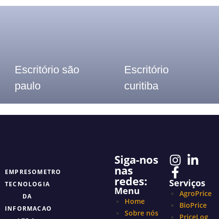
Escritório são
Escritório
paulo
curitiba
Telefone: (11) 3913-8655
Telefone: (41) 2117- 7300
Siga-nos
nas
EMPRESOMETRO
redes:
Serviços
TECNOLOGIA
Menu
AgroPrice
DA
Home
BioPrice
INFORMACAO
Sobre nós
PriceLog